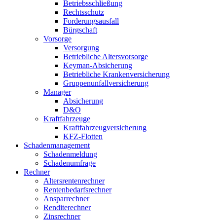
Betriebsschließung
Rechtsschutz
Forderungsausfall
Bürgschaft
Vorsorge
Versorgung
Betriebliche Altersvorsorge
Keyman-Absicherung
Betriebliche Krankenversicherung
Gruppenunfallversicherung
Manager
Absicherung
D&O
Kraftfahrzeuge
Kraftfahrzeugversicherung
KFZ-Flotten
Schadenmanagement
Schadenmeldung
Schadenumfrage
Rechner
Altersrentenrechner
Rentenbedarfsrechner
Ansparrechner
Renditerechner
Zinsrechner