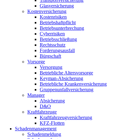
Transportversicherung
Glasversicherung
Kostenversicherung
Kostenrisiken
Betriebshaftpflicht
Betriebsunterbrechung
Cyberrisiken
Betriebsschließung
Rechtsschutz
Forderungsausfall
Bürgschaft
Vorsorge
Versorgung
Betriebliche Altersvorsorge
Keyman-Absicherung
Betriebliche Krankenversicherung
Gruppenunfallversicherung
Manager
Absicherung
D&O
Kraftfahrzeuge
Kraftfahrzeugversicherung
KFZ-Flotten
Schadenmanagement
Schadenmeldung