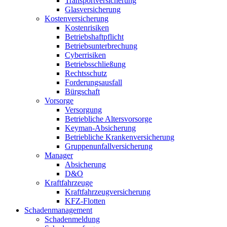
Transportversicherung
Glasversicherung
Kostenversicherung
Kostenrisiken
Betriebshaftpflicht
Betriebsunterbrechung
Cyberrisiken
Betriebsschließung
Rechtsschutz
Forderungsausfall
Bürgschaft
Vorsorge
Versorgung
Betriebliche Altersvorsorge
Keyman-Absicherung
Betriebliche Krankenversicherung
Gruppenunfallversicherung
Manager
Absicherung
D&O
Kraftfahrzeuge
Kraftfahrzeugversicherung
KFZ-Flotten
Schadenmanagement
Schadenmeldung