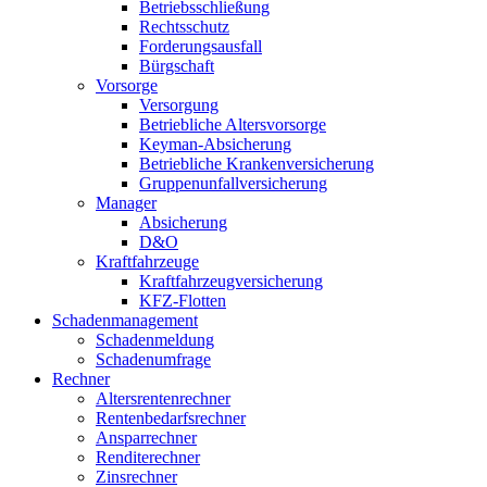
Betriebsschließung
Rechtsschutz
Forderungsausfall
Bürgschaft
Vorsorge
Versorgung
Betriebliche Altersvorsorge
Keyman-Absicherung
Betriebliche Krankenversicherung
Gruppenunfallversicherung
Manager
Absicherung
D&O
Kraftfahrzeuge
Kraftfahrzeugversicherung
KFZ-Flotten
Schadenmanagement
Schadenmeldung
Schadenumfrage
Rechner
Altersrentenrechner
Rentenbedarfsrechner
Ansparrechner
Renditerechner
Zinsrechner