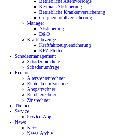
Betriebliche Altersvorsorge
Keyman-Absicherung
Betriebliche Krankenversicherung
Gruppenunfallversicherung
Manager
Absicherung
D&O
Kraftfahrzeuge
Kraftfahrzeugversicherung
KFZ-Flotten
Schadenmanagement
Schadenmeldung
Schadenumfrage
Rechner
Altersrentenrechner
Rentenbedarfsrechner
Ansparrechner
Renditerechner
Zinsrechner
Themen
Service
Service-App
News
News
News-Archiv