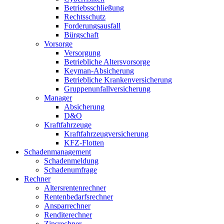
Betriebsschließung
Rechtsschutz
Forderungsausfall
Bürgschaft
Vorsorge
Versorgung
Betriebliche Altersvorsorge
Keyman-Absicherung
Betriebliche Krankenversicherung
Gruppenunfallversicherung
Manager
Absicherung
D&O
Kraftfahrzeuge
Kraftfahrzeugversicherung
KFZ-Flotten
Schadenmanagement
Schadenmeldung
Schadenumfrage
Rechner
Altersrentenrechner
Rentenbedarfsrechner
Ansparrechner
Renditerechner
Zinsrechner