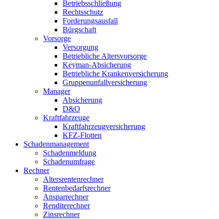
Betriebsschließung
Rechtsschutz
Forderungsausfall
Bürgschaft
Vorsorge
Versorgung
Betriebliche Altersvorsorge
Keyman-Absicherung
Betriebliche Krankenversicherung
Gruppenunfallversicherung
Manager
Absicherung
D&O
Kraftfahrzeuge
Kraftfahrzeugversicherung
KFZ-Flotten
Schadenmanagement
Schadenmeldung
Schadenumfrage
Rechner
Altersrentenrechner
Rentenbedarfsrechner
Ansparrechner
Renditerechner
Zinsrechner