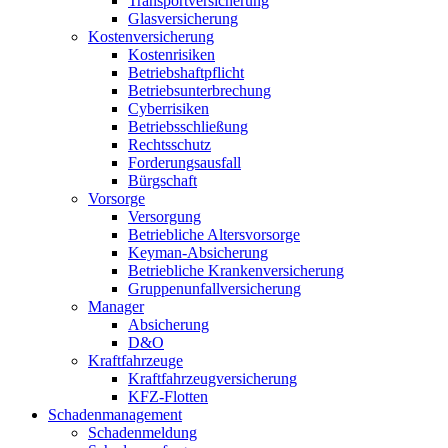
Transportversicherung
Glasversicherung
Kostenversicherung
Kostenrisiken
Betriebshaftpflicht
Betriebsunterbrechung
Cyberrisiken
Betriebsschließung
Rechtsschutz
Forderungsausfall
Bürgschaft
Vorsorge
Versorgung
Betriebliche Altersvorsorge
Keyman-Absicherung
Betriebliche Krankenversicherung
Gruppenunfallversicherung
Manager
Absicherung
D&O
Kraftfahrzeuge
Kraftfahrzeugversicherung
KFZ-Flotten
Schadenmanagement
Schadenmeldung